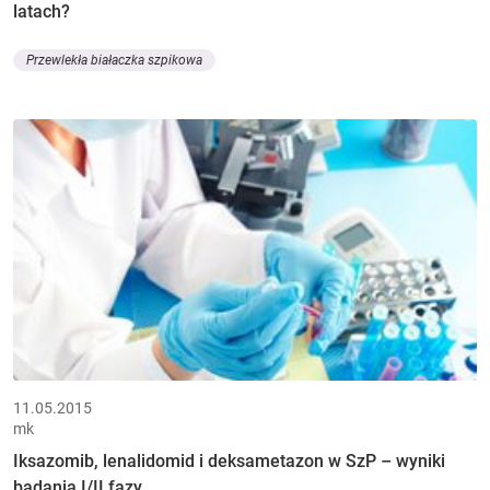
latach?
Przewlekła białaczka szpikowa
11.05.2015
mk
Iksazomib, lenalidomid i deksametazon w SzP – wyniki
badania I/II fazy