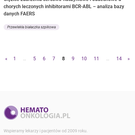
chorych leczonych inhibitorami BCR-ABL – analiza bazy
danych FAERS
Przewlekła białaczka szpikowa
«
1
…
5
6
7
8
9
10
11
…
14
»
Wspieramy lekarzy i pacjentów od 2009 roku.