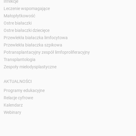
Infekcje
Leczenie wspomagające
Małopłytkowość
Ostre białaczki
Ostre białaczki dziecięce
Przewlekła białaczka limfocytowa
Przewlekła białaczka szpikowa
Potransplantacyjny zespół limfoproliferacyjny
Transplantologia
Zespoły mielodysplastyczne
AKTUALNOŚCI
Programy edukacyjne
Relacje cyfrowe
Kalendarz
Webinary