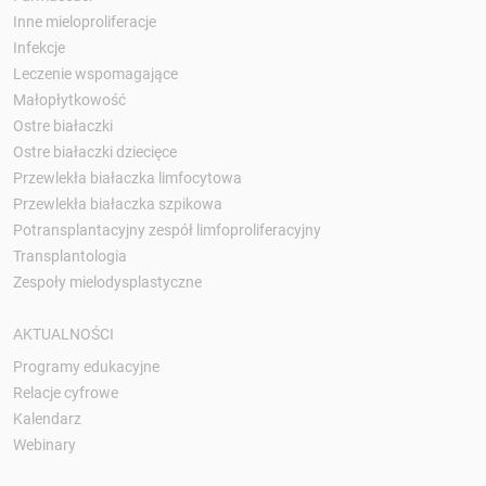
Inne mieloproliferacje
Infekcje
Leczenie wspomagające
Małopłytkowość
Ostre białaczki
Ostre białaczki dziecięce
Przewlekła białaczka limfocytowa
Przewlekła białaczka szpikowa
Potransplantacyjny zespół limfoproliferacyjny
Transplantologia
Zespoły mielodysplastyczne
AKTUALNOŚCI
Programy edukacyjne
Relacje cyfrowe
Kalendarz
Webinary