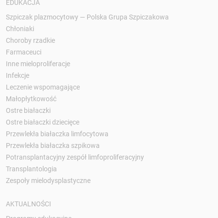
EDUKACJA
Szpiczak plazmocytowy — Polska Grupa Szpiczakowa
Chłoniaki
Choroby rzadkie
Farmaceuci
Inne mieloproliferacje
Infekcje
Leczenie wspomagające
Małopłytkowość
Ostre białaczki
Ostre białaczki dziecięce
Przewlekła białaczka limfocytowa
Przewlekła białaczka szpikowa
Potransplantacyjny zespół limfoproliferacyjny
Transplantologia
Zespoły mielodysplastyczne
AKTUALNOŚCI