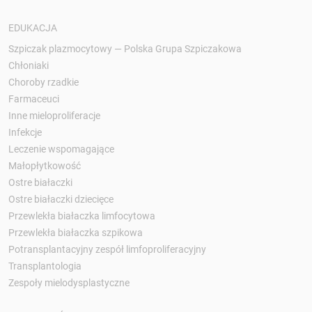
EDUKACJA
Szpiczak plazmocytowy — Polska Grupa Szpiczakowa
Chłoniaki
Choroby rzadkie
Farmaceuci
Inne mieloproliferacje
Infekcje
Leczenie wspomagające
Małopłytkowość
Ostre białaczki
Ostre białaczki dziecięce
Przewlekła białaczka limfocytowa
Przewlekła białaczka szpikowa
Potransplantacyjny zespół limfoproliferacyjny
Transplantologia
Zespoły mielodysplastyczne