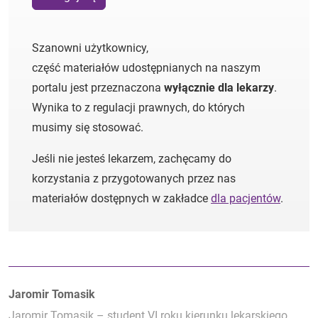
Szanowni użytkownicy,
część materiałów udostępnianych na naszym
portalu jest przeznaczona
wyłącznie dla lekarzy
.
Wynika to z regulacji prawnych, do których
musimy się stosować.
Jeśli nie jesteś lekarzem, zachęcamy do
korzystania z przygotowanych przez nas
materiałów dostępnych w zakładce
dla pacjentów
.
Autorzy:
Jaromir Tomasik
Jaromir Tomasik – student VI roku kierunku lekarskiego