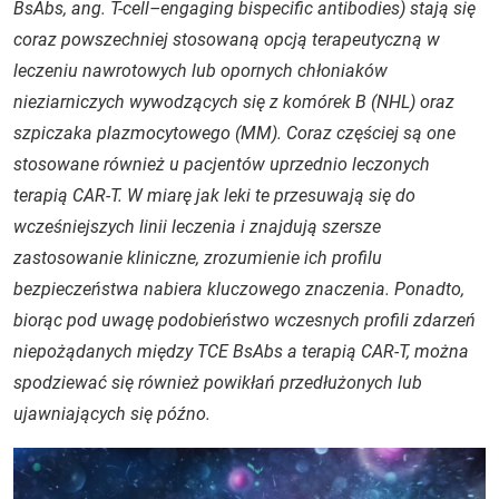
BsAbs, ang.
T-cell–engaging bispecific antibodies
) stają się
coraz powszechniej stosowaną opcją terapeutyczną w
leczeniu nawrotowych lub opornych chłoniaków
nieziarniczych wywodzących się z komórek B (NHL) oraz
szpiczaka plazmocytowego (MM). Coraz częściej są one
stosowane również u pacjentów uprzednio leczonych
terapią CAR-T. W miarę jak leki te przesuwają się do
wcześniejszych linii leczenia i znajdują szersze
zastosowanie kliniczne, zrozumienie ich profilu
bezpieczeństwa nabiera kluczowego znaczenia. Ponadto,
biorąc pod uwagę podobieństwo wczesnych profili zdarzeń
niepożądanych między TCE BsAbs a terapią CAR-T, można
spodziewać się również powikłań przedłużonych lub
ujawniających się późno.