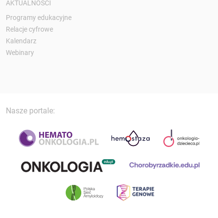
AKTUALNOŚCI
Programy edukacyjne
Relacje cyfrowe
Kalendarz
Webinary
Nasze portale: