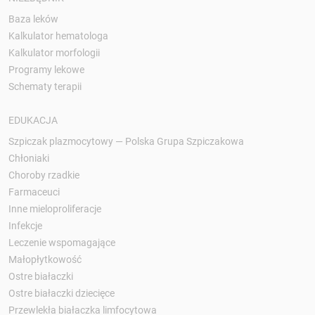
Baza leków
Kalkulator hematologa
Kalkulator morfologii
Programy lekowe
Schematy terapii
EDUKACJA
Szpiczak plazmocytowy — Polska Grupa Szpiczakowa
Chłoniaki
Choroby rzadkie
Farmaceuci
Inne mieloproliferacje
Infekcje
Leczenie wspomagające
Małopłytkowość
Ostre białaczki
Ostre białaczki dziecięce
Przewlekła białaczka limfocytowa