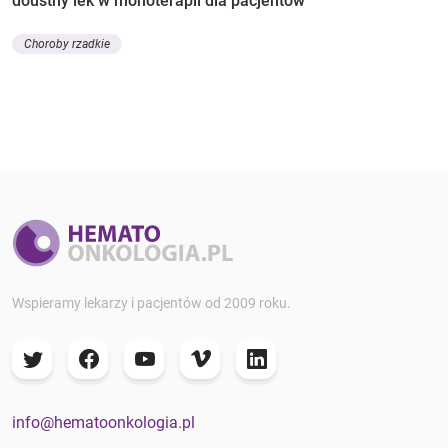
doustny lek w monoterapii dla pacjentów
Choroby rzadkie
Wspieramy lekarzy i pacjentów od 2009 roku.
info@hematoonkologia.pl