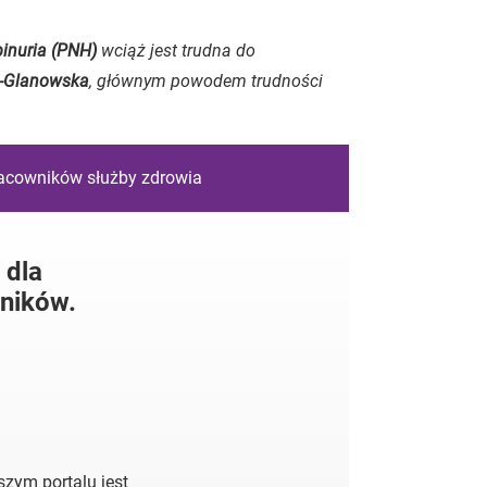
nuria (PNH)
wciąż jest trudna do
h-Glanowska
, głównym powodem trudności
racowników służby zdrowia
 dla
ników.
zym portalu jest