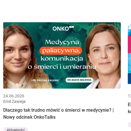
24.06.2026
1
Emil Zawieja
E
Dlaczego tak trudno mówić o śmierci w medycynie? |
k
Nowy odcinek OnkoTalks
Aktualności