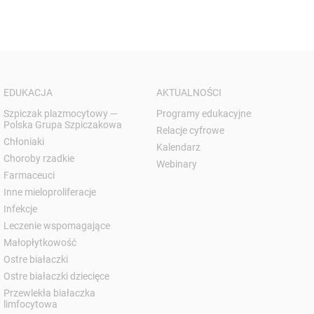
EDUKACJA
AKTUALNOŚCI
Szpiczak plazmocytowy —
Programy edukacyjne
Polska Grupa Szpiczakowa
Relacje cyfrowe
Chłoniaki
Kalendarz
Choroby rzadkie
Webinary
Farmaceuci
Inne mieloproliferacje
Infekcje
Leczenie wspomagające
Małopłytkowość
Ostre białaczki
Ostre białaczki dziecięce
Przewlekła białaczka
limfocytowa