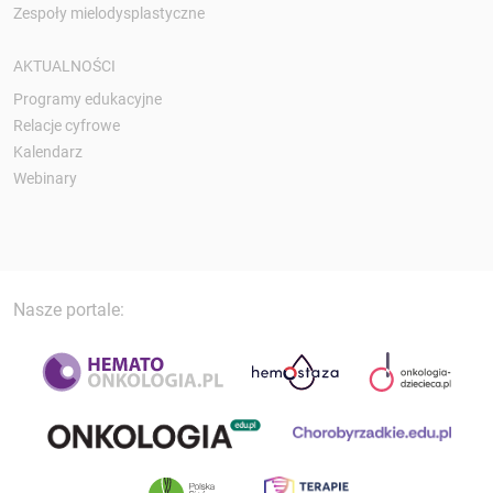
Zespoły mielodysplastyczne
AKTUALNOŚCI
Programy edukacyjne
Relacje cyfrowe
Kalendarz
Webinary
Nasze portale: