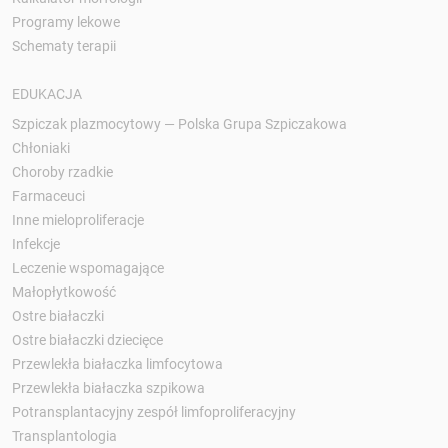
Programy lekowe
Schematy terapii
EDUKACJA
Szpiczak plazmocytowy — Polska Grupa Szpiczakowa
Chłoniaki
Choroby rzadkie
Farmaceuci
Inne mieloproliferacje
Infekcje
Leczenie wspomagające
Małopłytkowość
Ostre białaczki
Ostre białaczki dziecięce
Przewlekła białaczka limfocytowa
Przewlekła białaczka szpikowa
Potransplantacyjny zespół limfoproliferacyjny
Transplantologia