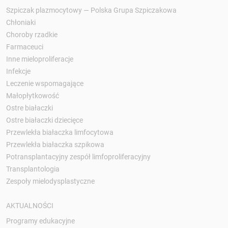
Szpiczak plazmocytowy — Polska Grupa Szpiczakowa
Chłoniaki
Choroby rzadkie
Farmaceuci
Inne mieloproliferacje
Infekcje
Leczenie wspomagające
Małopłytkowość
Ostre białaczki
Ostre białaczki dziecięce
Przewlekła białaczka limfocytowa
Przewlekła białaczka szpikowa
Potransplantacyjny zespół limfoproliferacyjny
Transplantologia
Zespoły mielodysplastyczne
AKTUALNOŚCI
Programy edukacyjne