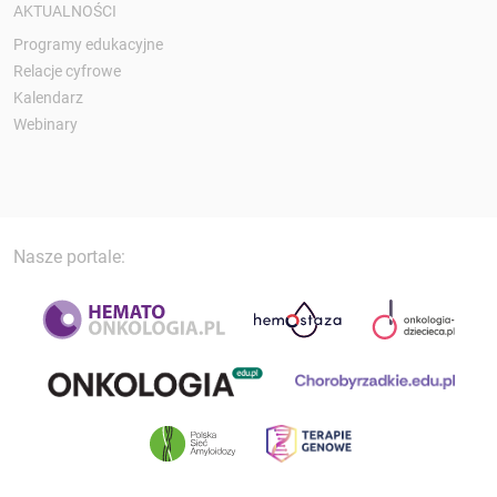
AKTUALNOŚCI
Programy edukacyjne
Relacje cyfrowe
Kalendarz
Webinary
Nasze portale: