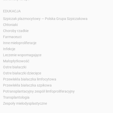
EDUKACJA
Szpiczak plazmocytowy — Polska Grupa Szpiczakowa
Chłoniaki
Choroby rzadkie
Farmaceuci
Inne mieloproliferacje
Infekcje
Leczenie wspomagające
Małopłytkowość
Ostre białaczki
Ostre białaczki dziecięce
Przewlekła białaczka limfocytowa
Przewlekła białaczka szpikowa
Potransplantacyjny zespół limfoproliferacyjny
Transplantologia
Zespoły mielodysplastyczne