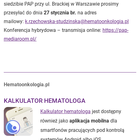
siedzibie PAP przy ul. Brackiej w Warszawie prosimy
przesyłać do dnia
27 stycznia br.
na adres
mailowy:
k.rzechowska-studzinska@hematoonkologia.pl
Konferencja hybrydowa – transmisja online:
https://pap-
mediaroom.pl/
Autorzy:
Hematoonkologia.pl
KALKULATOR HEMATOLOGA
Kalkulator hematologa
jest dostępny
również jako
aplikacja mobilna
dla
smartfonów pracujących pod kontrolą
systemów Android albo iOS.