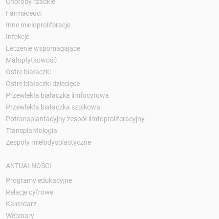
Choroby rzadkie
Farmaceuci
Inne mieloproliferacje
Infekcje
Leczenie wspomagające
Małopłytkowość
Ostre białaczki
Ostre białaczki dziecięce
Przewlekła białaczka limfocytowa
Przewlekła białaczka szpikowa
Potransplantacyjny zespół limfoproliferacyjny
Transplantologia
Zespoły mielodysplastyczne
AKTUALNOŚCI
Programy edukacyjne
Relacje cyfrowe
Kalendarz
Webinary