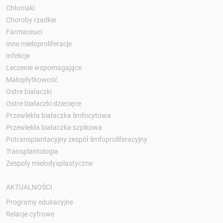
Chłoniaki
Choroby rzadkie
Farmaceuci
Inne mieloproliferacje
Infekcje
Leczenie wspomagające
Małopłytkowość
Ostre białaczki
Ostre białaczki dziecięce
Przewlekła białaczka limfocytowa
Przewlekła białaczka szpikowa
Potransplantacyjny zespół limfoproliferacyjny
Transplantologia
Zespoły mielodysplastyczne
AKTUALNOŚCI
Programy edukacyjne
Relacje cyfrowe