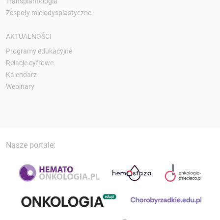
Transplantologia
Zespoły mielodysplastyczne
AKTUALNOŚCI
Programy edukacyjne
Relacje cyfrowe
Kalendarz
Webinary
Nasze portale: