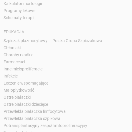
Kalkulator morfologii
Programy lekowe
Schematy terapii
EDUKACJA
Szpiczak plazmocytowy — Polska Grupa Szpiczakowa
Chłoniaki
Choroby rzadkie
Farmaceuci
Inne mieloproliferacje
Infekcje
Leczenie wspomagające
Małopłytkowość
Ostre białaczki
Ostre białaczki dziecięce
Przewlekła białaczka limfocytowa
Przewlekła białaczka szpikowa
Potransplantacyjny zespół limfoproliferacyjny