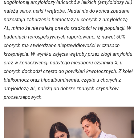
uogólnionej amyloidozy łańcuchów lekkich (amyloidozy AL)
należą serce, nerki i wątroba. Nadal nie do końca zbadane
pozostają zaburzenia hemostazy u chorych z amyloidozą
AL, mimo że nie należą one do rzadkości w tej populacji. W
badaniach retrospektywnych raportowano, iż nawet 50%
chorych ma stwierdzane nieprawidłowości w czasach
krzepnięcia. W wyniku zajęcia wątroby przez złogi amyloidu
oraz w konsekwencji nabytego niedoboru czynnika X, u
chorych dochodzi często do powikłań krwotocznych. Z kolei
białkomocz oraz hipoalbuminemia, częste u chorych z
amyloidozą AL, należą do dobrze znanych czynników
prozakrzepowych.