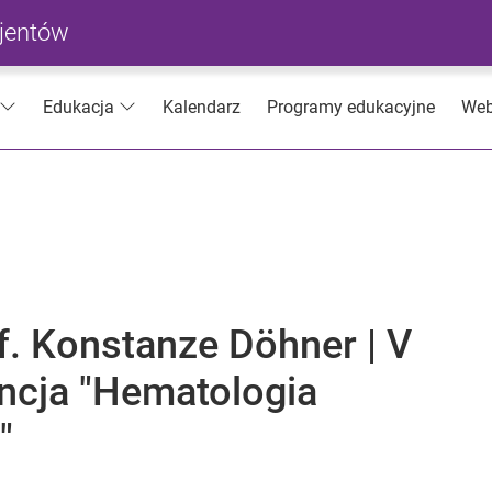
cjentów
Kalendarz
Programy edukacyjne
Web
Edukacja
f. Konstanze Döhner | V
cja "Hematologia
"