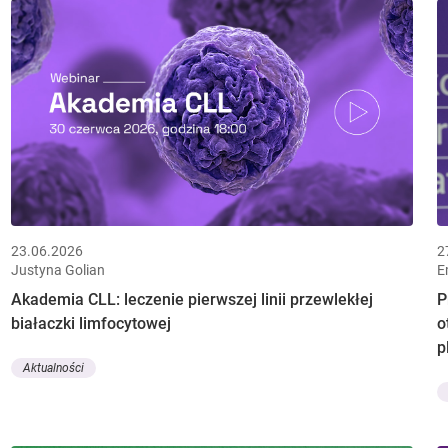
23.06.2026
2
Justyna Golian
E
Akademia CLL: leczenie pierwszej linii przewlekłej
P
białaczki limfocytowej
o
p
Aktualności