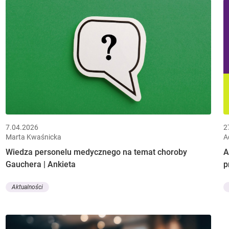
7.04.2026
2
Marta Kwaśnicka
A
Wiedza personelu medycznego na temat choroby
A
Gauchera | Ankieta
p
Aktualności