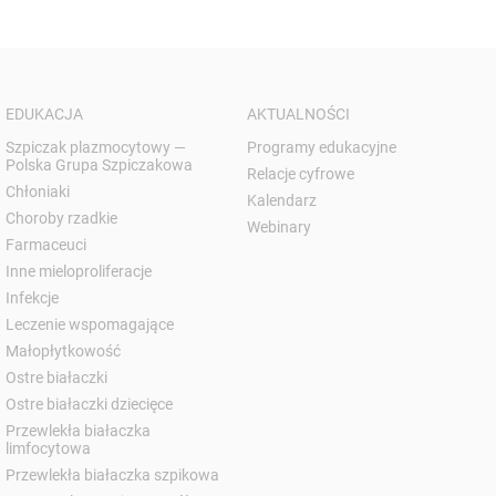
EDUKACJA
AKTUALNOŚCI
Szpiczak plazmocytowy —
Programy edukacyjne
Polska Grupa Szpiczakowa
Relacje cyfrowe
Chłoniaki
Kalendarz
Choroby rzadkie
Webinary
Farmaceuci
Inne mieloproliferacje
Infekcje
Leczenie wspomagające
Małopłytkowość
Ostre białaczki
Ostre białaczki dziecięce
Przewlekła białaczka
limfocytowa
Przewlekła białaczka szpikowa