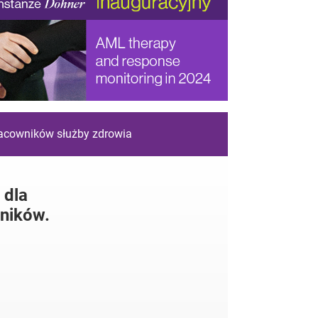
racowników służby zdrowia
 dla
ników.