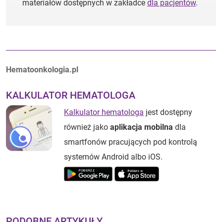
materiałów dostępnych w zakładce
dla pacjentów
.
Autorzy:
Hematoonkologia.pl
KALKULATOR HEMATOLOGA
Kalkulator hematologa
jest dostępny
również jako
aplikacja mobilna
dla
smartfonów pracujących pod kontrolą
systemów Android albo iOS.
PODOBNE ARTYKUŁY