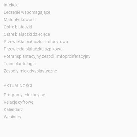
Infekcje
Leczenie wspomagające
Małopłytkowość
Ostre białaczki
Ostre białaczki dziecięce
Przewlekła białaczka limfocytowa
Przewlekła białaczka szpikowa
Potransplantacyjny zespół limfoproliferacyjny
Transplantologia
Zespoły mielodysplastyczne
AKTUALNOŚCI
Programy edukacyjne
Relacje cyfrowe
Kalendarz
Webinary