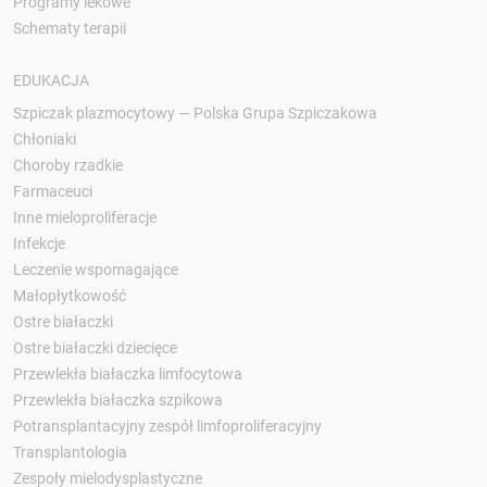
Programy lekowe
Schematy terapii
EDUKACJA
Szpiczak plazmocytowy — Polska Grupa Szpiczakowa
Chłoniaki
Choroby rzadkie
Farmaceuci
Inne mieloproliferacje
Infekcje
Leczenie wspomagające
Małopłytkowość
Ostre białaczki
Ostre białaczki dziecięce
Przewlekła białaczka limfocytowa
Przewlekła białaczka szpikowa
Potransplantacyjny zespół limfoproliferacyjny
Transplantologia
Zespoły mielodysplastyczne