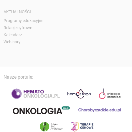
AKTUALNOŚCI
Programy edukacyjne
Relacje cyfrowe
Kalendarz
Webinary
Nasze portale: