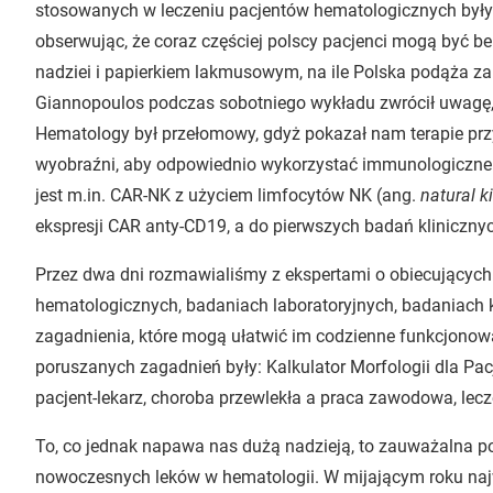
stosowanych w leczeniu pacjentów hematologicznych były w 
obserwując, że coraz częściej polscy pacjenci mogą być be
nadziei i papierkiem lakmusowym, na ile Polska podąża z
Giannopoulos podczas sobotniego wykładu zwrócił uwagę, 
Hematology był przełomowy, gdyż pokazał nam terapie prz
wyobraźni, aby odpowiednio wykorzystać immunologiczne
jest m.in. CAR-NK z użyciem limfocytów NK (ang.
natural ki
ekspresji CAR anty-CD19, a do pierwszych badań klinicznyc
Przez dwa dni rozmawialiśmy z ekspertami o obiecujących
hematologicznych, badaniach laboratoryjnych, badaniach k
zagadnienia, które mogą ułatwić im codzienne funkcjono
poruszanych zagadnień były: Kalkulator Morfologii dla P
pacjent-lekarz, choroba przewlekła a praca zawodowa, leczen
To, co jednak napawa nas dużą nadzieją, to zauważalna p
nowoczesnych leków w hematologii. W mijającym roku najw