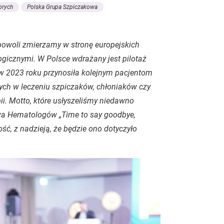
orych
Polska Grupa Szpiczakowa
e powoli zmierzamy w stronę europejskich
gicznymi. W Polsce wdrażany jest pilotaż
a w 2023 roku przynosiła kolejnym pacjentom
ch w leczeniu szpiczaków, chłoniaków czy
pii. Motto, które usłyszeliśmy niedawno
a Hematologów „Time to say goodbye,
ć, z nadzieją, że będzie ono dotyczyło