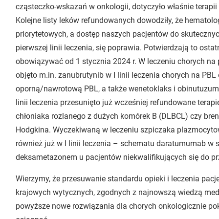
cząsteczko-wskazań w onkologii, dotyczyło właśnie terapi
Kolejne listy leków refundowanych dowodziły, że hematolo
priorytetowych, a dostęp naszych pacjentów do skutecznyc
pierwszej linii leczenia, się poprawia. Potwierdzają to osta
obowiązywać od 1 stycznia 2024 r. W leczeniu chorych na 
objęto m.in. zanubrutynib w I linii leczenia chorych na PBL
oporną/nawrotową PBL, a także wenetoklaks i obinutuzumab 
linii leczenia przesunięto już wcześniej refundowane terap
chłoniaka rozlanego z dużych komórek B (DLBCL) czy bren
Hodgkina. Wyczekiwaną w leczeniu szpiczaka plazmocyto
również już w I linii leczenia – schematu daratumumab w 
deksametazonem u pacjentów niekwalifikujących się do pr
Wierzymy, że przesuwanie standardu opieki i leczenia pacj
krajowych wytycznych, zgodnych z najnowszą wiedzą medy
powyższe nowe rozwiązania dla chorych onkologicznie po