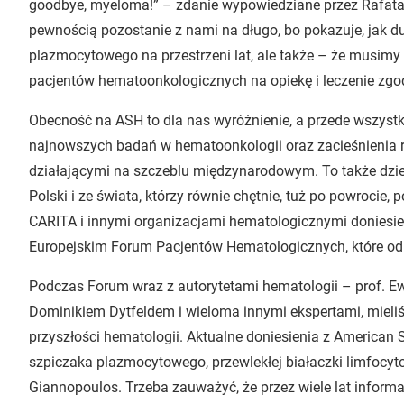
goodbye, myeloma!” – zdanie wypowiedziane przez Rafata A
pewnością pozostanie z nami na długo, bo pokazuje, jak d
plazmocytowego na przestrzeni lat, ale także – że musim
pacjentów hematoonkologicznych na opiekę i leczenie zg
Obecność na ASH to dla nas wyróżnienie, a przede wszys
najnowszych badań w hematoonkologii oraz zacieśnienia r
działającymi na szczeblu międzynarodowym. To także dzi
Polski i ze świata, którzy równie chętnie, tuż po powrocie, 
CARITA i innymi organizacjami hematologicznymi doniesi
Europejskim Forum Pacjentów Hematologicznych, które odb
Podczas Forum wraz z autorytetami hematologii – prof. Ewą
Dominikiem Dytfeldem i wieloma innymi ekspertami, mie
przyszłości hematologii. Aktualne doniesienia z American 
szpiczaka plazmocytowego, przewlekłej białaczki limfocytow
Giannopoulos. Trzeba zauważyć, że przez wiele lat inform