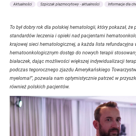
Aktualności
Szpiczak plazmocytowy - aktualności
Informacje dla ch
To był dobry rok dla polskiej hematologii, który pokazał, ż
standardów leczenia i opieki nad pacjentami hematoonkolo
krajowej sieci hematologicznej, a każda lista refundacyjn
hematoonkologicznym dostęp do nowych terapii stosowany
białaczek, dając możliwości większej indywidualizacji tera
podczas tegorocznego zjazdu Amerykańskiego Towarzystw
myeloma!”, pozwala nam optymistycznie patrzeć w przyszłoś
również polskich pacjentów.