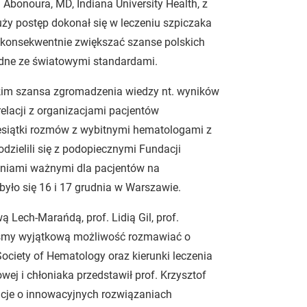
bonoura, MD, Indiana University Health, z
uży postęp dokonał się w leczeniu szpiczaka
y konsekwentnie zwiększać szanse polskich
odne ze światowymi standardami.
tkim szansa zgromadzenia wiedzy nt. wyników
elacji z organizacjami pacjentów
esiątki rozmów z wybitnymi hematologami z
podzielili się z podopiecznymi Fundacji
eniami ważnymi dla pacjentów na
yło się 16 i 17 grudnia w Warszawie.
 Lech-Marańdą, prof. Lidią Gil, prof.
liśmy wyjątkową możliwość rozmawiać o
Society of Hematology oraz kierunki leczenia
ej i chłoniaka przedstawił prof. Krzysztof
acje o innowacyjnych rozwiązaniach