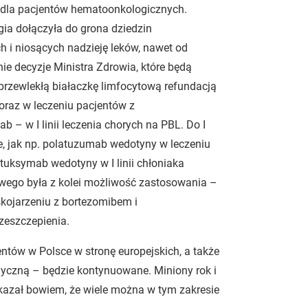
i dla pacjentów hematoonkologicznych.
gia dołączyła do grona dziedzin
h i niosących nadzieję leków, nawet od
tnie decyzje Ministra Zdrowia, które będą
przewlekłą białaczkę limfocytową refundacją
 oraz w leczeniu pacjentów z
– w I linii leczenia chorych na PBL. Do I
ie, jak np. polatuzumab wedotyny w leczeniu
tuksymab wedotyny w I linii chłoniaka
wego była z kolei możliwość zastosowania –
skojarzeniu z bortezomibem i
zeszczepienia.
entów w Polsce w stronę europejskich, a także
czną – będzie kontynuowane. Miniony rok i
kazał bowiem, że wiele można w tym zakresie