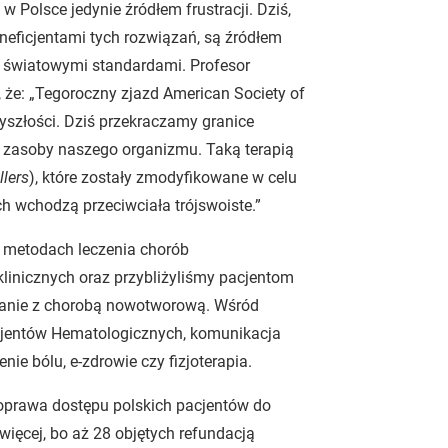
Polsce jedynie źródłem frustracji. Dziś,
neficjentami tych rozwiązań, są źródłem
a światowymi standardami. Profesor
że: „Tegoroczny zjazd American Society of
yszłości. Dziś przekraczamy granice
 zasoby naszego organizmu. Taką terapią
llers
), które zostały zmodyfikowane w celu
h wchodzą przeciwciała trójswoiste.”
 metodach leczenia chorób
linicznych oraz przybliżyliśmy pacjentom
wanie z chorobą nowotworową. Wśród
acjentów Hematologicznych, komunikacja
ie bólu, e-zdrowie czy fizjoterapia.
oprawa dostępu polskich pacjentów do
ięcej, bo aż 28 objętych refundacją