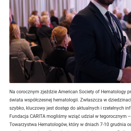
Na corocznym zjeździe American Society of Hematology p
świata współczesnej hematologii. Zwłaszcza w dziedzinac
szybko, kluczowy jest dostęp do aktualnych i rzetelnych in
Fundacja CARITA mogliśmy wziąć udział w tegorocznym – 
Towarzystwa Hematologów, który w dniach 7-10 grudnia od