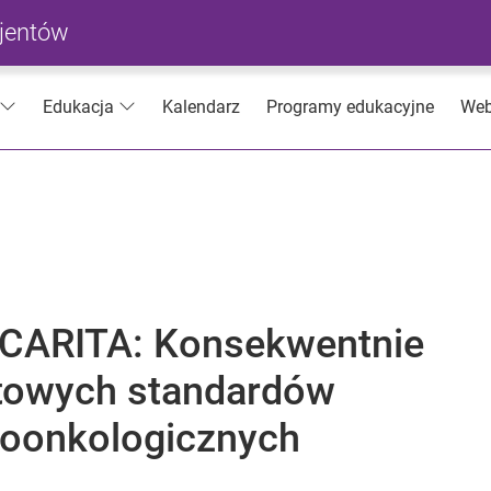
cjentów
Kalendarz
Programy edukacyjne
Web
Edukacja
a CARITA: Konsekwentnie
towych standardów
toonkologicznych