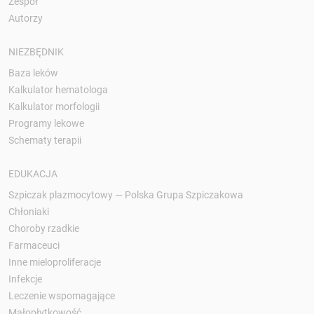
Zespół
Autorzy
NIEZBĘDNIK
Baza leków
Kalkulator hematologa
Kalkulator morfologii
Programy lekowe
Schematy terapii
EDUKACJA
Szpiczak plazmocytowy — Polska Grupa Szpiczakowa
Chłoniaki
Choroby rzadkie
Farmaceuci
Inne mieloproliferacje
Infekcje
Leczenie wspomagające
Małopłytkowość