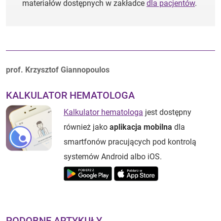
materiałów dostępnych w zakładce
dla pacjentów
.
Autorzy:
prof. Krzysztof Giannopoulos
KALKULATOR HEMATOLOGA
Kalkulator hematologa
jest dostępny
również jako
aplikacja mobilna
dla
smartfonów pracujących pod kontrolą
systemów Android albo iOS.
PODOBNE ARTYKUŁY