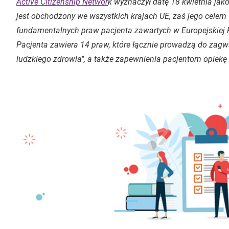
Active Citizenship Networ
k wyznaczył datę 18 kwietnia jak
jest obchodzony we wszystkich krajach UE, zaś jego celem
fundamentalnych praw pacjenta zawartych w Europejskiej 
Pacjenta zawiera 14 praw, które łącznie prowadzą do za
ludzkiego zdrowia", a także zapewnienia pacjentom opiekę