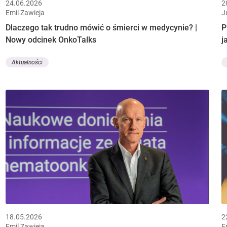
24.06.2026
2
Emil Zawieja
J
Dlaczego tak trudno mówić o śmierci w medycynie? |
P
Nowy odcinek OnkoTalks
j
Aktualności
18.05.2026
2
Emil Zawieja
E