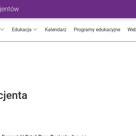
cjentów
Kalendarz
Programy edukacyjne
Web
Edukacja
cjenta