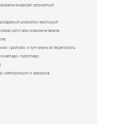
udzielenie świadczeń zdrowotnych
iepożądanych produktów leczniczych
wobec opinii albo orzeczenia lekarza
znej
ści i godności, w tym prawo do leczenia bólu
prywatnego i rodzinnego
j
zy wartościowych w depozycie