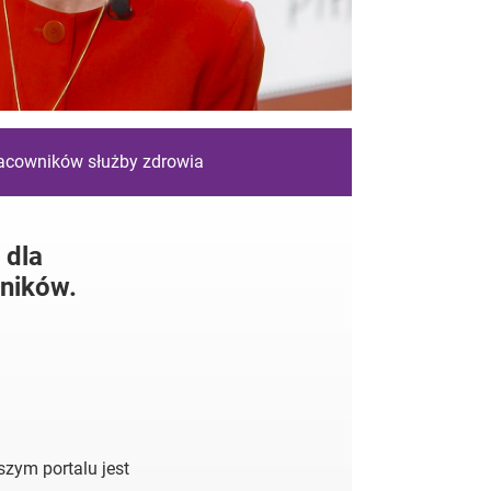
racowników służby zdrowia
 dla
ników.
zym portalu jest