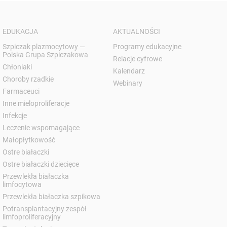
EDUKACJA
AKTUALNOŚCI
Szpiczak plazmocytowy —
Programy edukacyjne
Polska Grupa Szpiczakowa
Relacje cyfrowe
Chłoniaki
Kalendarz
Choroby rzadkie
Webinary
Farmaceuci
Inne mieloproliferacje
Infekcje
Leczenie wspomagające
Małopłytkowość
Ostre białaczki
Ostre białaczki dziecięce
Przewlekła białaczka
limfocytowa
Przewlekła białaczka szpikowa
Potransplantacyjny zespół
limfoproliferacyjny