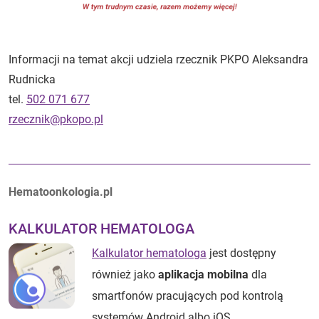
Informacji na temat akcji udziela rzecznik PKPO Aleksandra
Rudnicka
tel.
502 071 677
rzecznik@pkopo.pl
Autorzy:
Hematoonkologia.pl
KALKULATOR HEMATOLOGA
Kalkulator hematologa
jest dostępny
również jako
aplikacja mobilna
dla
smartfonów pracujących pod kontrolą
systemów Android albo iOS.