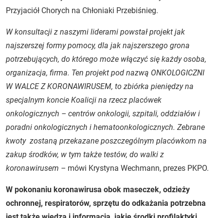
Przyjaciół Chorych na Chłoniaki Przebiśnieg.
W konsultacji z naszymi liderami powstał projekt jak
najszerszej formy pomocy, dla jak najszerszego grona
potrzebujących, do którego może włączyć się każdy osoba,
organizacja, firma. Ten projekt pod nazwą ONKOLOGICZNI
W WALCE Z KORONAWIRUSEM, to zbiórka pieniędzy na
specjalnym koncie Koalicji na rzecz placówek
onkologicznych – centrów onkologii, szpitali, oddziałów i
poradni onkologicznych i hematoonkologicznych. Zebrane
kwoty zostaną przekazane poszczególnym placówkom na
zakup środków, w tym także testów, do walki z
koronawirusem –
mówi Krystyna Wechmann, prezes PKPO.
W pokonaniu koronawirusa obok maseczek, odzieży
ochronnej, respiratorów, sprzętu do odkażania potrzebna
jest także wiedza i informacja, jakie środki profilaktyki