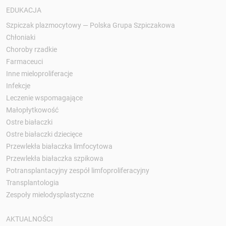
EDUKACJA
Szpiczak plazmocytowy — Polska Grupa Szpiczakowa
Chłoniaki
Choroby rzadkie
Farmaceuci
Inne mieloproliferacje
Infekcje
Leczenie wspomagające
Małopłytkowość
Ostre białaczki
Ostre białaczki dziecięce
Przewlekła białaczka limfocytowa
Przewlekła białaczka szpikowa
Potransplantacyjny zespół limfoproliferacyjny
Transplantologia
Zespoły mielodysplastyczne
AKTUALNOŚCI