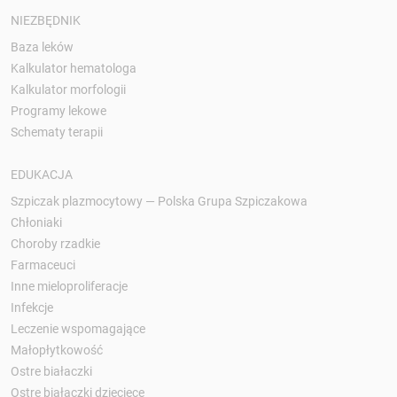
NIEZBĘDNIK
Baza leków
Kalkulator hematologa
Kalkulator morfologii
Programy lekowe
Schematy terapii
EDUKACJA
Szpiczak plazmocytowy — Polska Grupa Szpiczakowa
Chłoniaki
Choroby rzadkie
Farmaceuci
Inne mieloproliferacje
Infekcje
Leczenie wspomagające
Małopłytkowość
Ostre białaczki
Ostre białaczki dziecięce