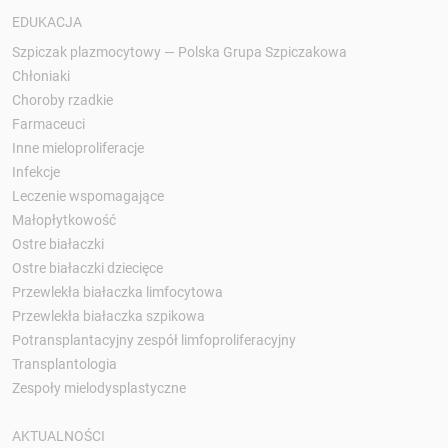
EDUKACJA
Szpiczak plazmocytowy — Polska Grupa Szpiczakowa
Chłoniaki
Choroby rzadkie
Farmaceuci
Inne mieloproliferacje
Infekcje
Leczenie wspomagające
Małopłytkowość
Ostre białaczki
Ostre białaczki dziecięce
Przewlekła białaczka limfocytowa
Przewlekła białaczka szpikowa
Potransplantacyjny zespół limfoproliferacyjny
Transplantologia
Zespoły mielodysplastyczne
AKTUALNOŚCI