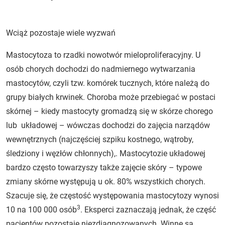
Wciąż pozostaje wiele wyzwań
Mastocytoza to rzadki nowotwór mieloproliferacyjny. U
osób chorych dochodzi do nadmiernego wytwarzania
mastocytów, czyli tzw. komórek tucznych, które należą do
grupy białych krwinek. Choroba może przebiegać w postaci
skórnej – kiedy mastocyty gromadzą się w skórze chorego
lub układowej – wówczas dochodzi do zajęcia narządów
wewnętrznych (najczęściej szpiku kostnego, wątroby,
śledziony i węzłów chłonnych),. Mastocytozie układowej
bardzo często towarzyszy także zajęcie skóry – typowe
zmiany skórne występują u ok. 80% wszystkich chorych.
Szacuje się, że częstość występowania mastocytozy wynosi
3
10 na 100 000 osób
. Eksperci zaznaczają jednak, że część
pacjentów pozostaje niezdiagnozowanych. Winne są