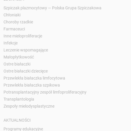
Szpiczak plazmocytowy — Polska Grupa Szpiczakowa
Chłoniaki
Choroby rzadkie
Farmaceuci
Inne mieloproliferacje
Infekcje
Leczenie wspomagające
Małopłytkowość
Ostre białaczki
Ostre białaczki dziecięce
Przewlekła białaczka limfocytowa
Przewlekła białaczka szpikowa
Potransplantacyjny zespół limfoproliferacyjny
Transplantologia
Zespoły mielodysplastyczne
AKTUALNOŚCI
Programy edukacyjne