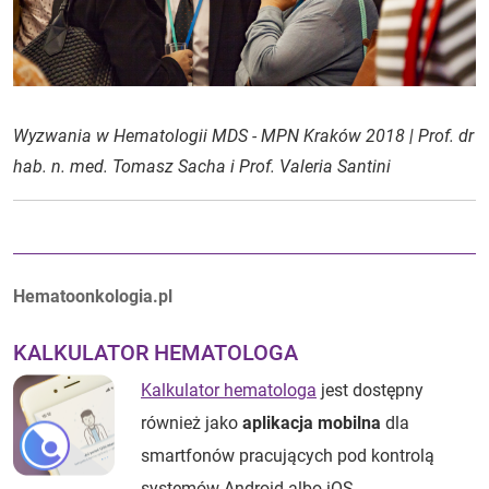
Wyzwania w Hematologii MDS - MPN Kraków 2018 | Prof. dr
hab. n. med. Tomasz Sacha i Prof. Valeria Santini
Autorzy:
Hematoonkologia.pl
KALKULATOR HEMATOLOGA
Kalkulator hematologa
jest dostępny
również jako
aplikacja mobilna
dla
smartfonów pracujących pod kontrolą
systemów Android albo iOS.