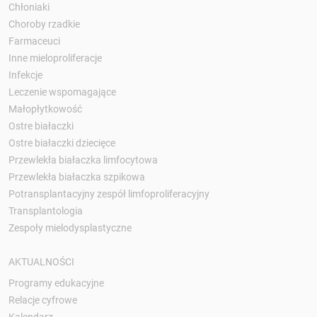
Chłoniaki
Choroby rzadkie
Farmaceuci
Inne mieloproliferacje
Infekcje
Leczenie wspomagające
Małopłytkowość
Ostre białaczki
Ostre białaczki dziecięce
Przewlekła białaczka limfocytowa
Przewlekła białaczka szpikowa
Potransplantacyjny zespół limfoproliferacyjny
Transplantologia
Zespoły mielodysplastyczne
AKTUALNOŚCI
Programy edukacyjne
Relacje cyfrowe