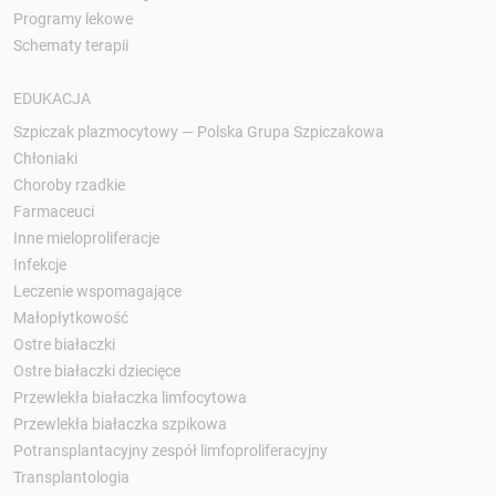
Programy lekowe
Schematy terapii
EDUKACJA
Szpiczak plazmocytowy — Polska Grupa Szpiczakowa
Chłoniaki
Choroby rzadkie
Farmaceuci
Inne mieloproliferacje
Infekcje
Leczenie wspomagające
Małopłytkowość
Ostre białaczki
Ostre białaczki dziecięce
Przewlekła białaczka limfocytowa
Przewlekła białaczka szpikowa
Potransplantacyjny zespół limfoproliferacyjny
Transplantologia