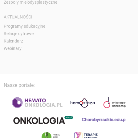
Zespoły mielodysplastyczne
AKTUALNOŚCI
Programy edukacyjne
Relacje cyfrowe
Kalendarz
Webinary
Nasze portale: