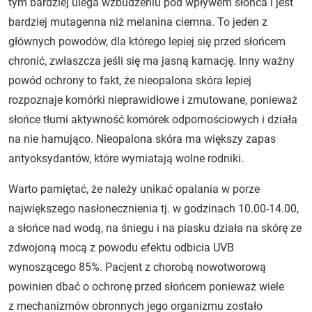
tym bardziej ulega wzbudzeniu pod wpływem słońca i jest
bardziej mutagenna niż melanina ciemna. To jeden z
głównych powodów, dla którego lepiej się przed słońcem
chronić, zwłaszcza jeśli się ma jasną karnację. Inny ważny
powód ochrony to fakt, że nieopalona skóra lepiej
rozpoznaje komórki nieprawidłowe i zmutowane, ponieważ
słońce tłumi aktywność komórek odpornościowych i działa
na nie hamująco. Nieopalona skóra ma większy zapas
antyoksydantów, które wymiatają wolne rodniki.
Warto pamiętać, że należy unikać opalania w porze
największego nasłonecznienia tj. w godzinach 10.00-14.00,
a słońce nad wodą, na śniegu i na piasku działa na skórę ze
zdwojoną mocą z powodu efektu odbicia UVB
wynoszącego 85%. Pacjent z chorobą nowotworową
powinien dbać o ochronę przed słońcem ponieważ wiele
z mechanizmów obronnych jego organizmu zostało