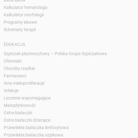
Baza leków
Kalkulator hematologa
Kalkulator morfologii
Programy lekowe
Schematy terapii
EDUKACJA
Szpiczak plazmocytowy — Polska Grupa Szpiczakowa
Chłoniaki
Choroby rzadkie
Farmaceuci
Inne mieloproliferacje
Infekcje
Leczenie wspomagające
Małopłytkowość
Ostre białaczki
Ostre białaczki dziecięce
Przewlekła białaczka limfocytowa
Przewlekła białaczka szpikowa