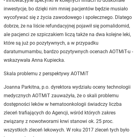
- Innowacyjne specyfiki w kolejnych liniach to doskonałe
inwestycje, bo dzięki nim mniej pacjentów będzie musiało
wycofywać się z życia zawodowego i społecznego. Dlatego
dobrze, że na liście refundacyjnej pojawił się pomalidomid,
ale pacjenci ze szpiczakiem liczą także na dwa kolejne leki,
które są już po pozytywnych, a w przypadku
daratumumambu, bardzo pozytywnych ocenach AOTMiT-u -
wskazywała Anna Kupiecka.
Skala problemu z perspektywy AOTMiT
Joanna Parkitna, p.o. dyrektora wydziału oceny technologii
medycznych AOTMiT zauważyła, że o skali problemu
dostępności leków w hematoonkologii świadczy liczba
zleceń trafiających do Agencji, wśród których zakres
związany z nowotworami krwi stanowi ok. 25 proc.
wszystkich zleceń lekowych. W roku 2017 zleceń tych było