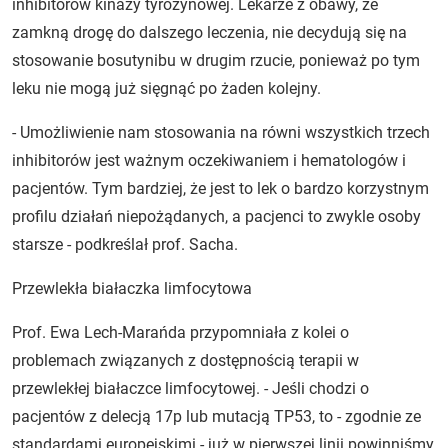
inhibitorów kinazy tyrozynowej. Lekarze z obawy, że
zamkną drogę do dalszego leczenia, nie decydują się na
stosowanie bosutynibu w drugim rzucie, ponieważ po tym
leku nie mogą już sięgnąć po żaden kolejny.
- Umożliwienie nam stosowania na równi wszystkich trzech
inhibitorów jest ważnym oczekiwaniem i hematologów i
pacjentów. Tym bardziej, że jest to lek o bardzo korzystnym
profilu działań niepożądanych, a pacjenci to zwykle osoby
starsze - podkreślał prof. Sacha.
Przewlekła białaczka limfocytowa
Prof. Ewa Lech-Marańda przypomniała z kolei o
problemach związanych z dostępnością terapii w
przewlekłej białaczce limfocytowej. - Jeśli chodzi o
pacjentów z delecją 17p lub mutacją TP53, to - zgodnie ze
standardami europejskimi - już w pierwszej linii powinniśmy