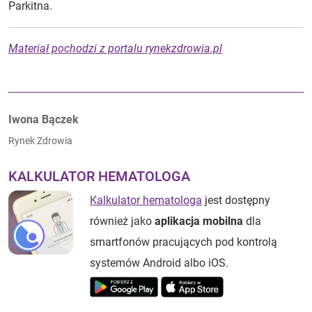
Parkitna.
Materiał pochodzi z portalu rynekzdrowia.pl
Autorzy:
Iwona Bączek
Rynek Zdrowia
KALKULATOR HEMATOLOGA
Kalkulator hematologa
jest dostępny
również jako
aplikacja mobilna
dla
smartfonów pracujących pod kontrolą
systemów Android albo iOS.