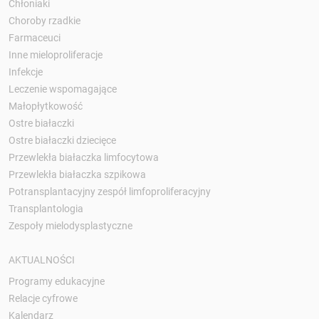
Chłoniaki
Choroby rzadkie
Farmaceuci
Inne mieloproliferacje
Infekcje
Leczenie wspomagające
Małopłytkowość
Ostre białaczki
Ostre białaczki dziecięce
Przewlekła białaczka limfocytowa
Przewlekła białaczka szpikowa
Potransplantacyjny zespół limfoproliferacyjny
Transplantologia
Zespoły mielodysplastyczne
AKTUALNOŚCI
Programy edukacyjne
Relacje cyfrowe
Kalendarz