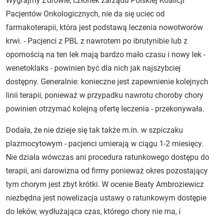
Wygrajmy Zdrowie, członek zarządu Polskiej Koalicji
Pacjentów Onkologicznych, nie da się uciec od
farmakoterapii, która jest podstawą leczenia nowotworów
krwi. - Pacjenci z PBL z nawrotem po ibrutynibie lub z
opornością na ten lek mają bardzo mało czasu i nowy lek -
wenetoklaks - powinien być dla nich jak najszybciej
dostępny. Generalnie: konieczne jest zapewnienie kolejnych
linii terapii, ponieważ w przypadku nawrotu choroby chory
powinien otrzymać kolejną ofertę leczenia - przekonywała.
Dodała, że nie dzieje się tak także m.in. w szpiczaku
plazmocytowym - pacjenci umierają w ciągu 1-2 miesięcy.
Nie działa wówczas ani procedura ratunkowego dostępu do
terapii, ani darowizna od firmy ponieważ okres pozostający
tym chorym jest zbyt krótki. W ocenie Beaty Ambroziewicz
niezbędna jest nowelizacja ustawy o ratunkowym dostępie
do leków, wydłużająca czas, którego chory nie ma, i