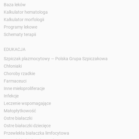
Baza leków
Kalkulator hematologa
Kalkulator morfologii
Programy lekowe
Schematy terapii
EDUKACJA
Szpiczak plazmocytowy — Polska Grupa Szpiczakowa
Chłoniaki
Choroby rzadkie
Farmaceuci
Inne mieloproliferacje
Infekcje
Leczenie wspomagające
Małopłytkowość
Ostre białaczki
Ostre białaczki dziecięce
Przewlekła białaczka limfocytowa