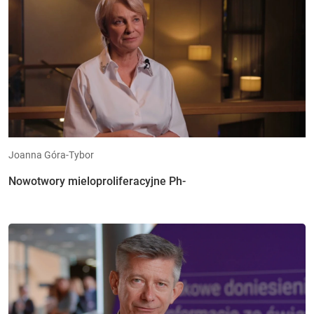
Joanna Góra-Tybor
Nowotwory mieloproliferacyjne Ph-