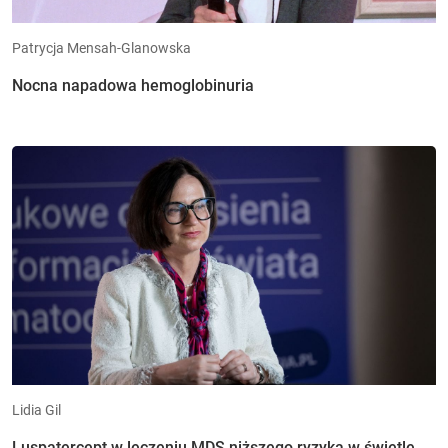
Patrycja Mensah-Glanowska
Nocna napadowa hemoglobinuria
Lidia Gil
Luspatercept w leczeniu MDS niższego ryzyka w świetle