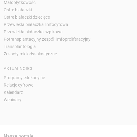
Małopłytkowość
Ostre białaczki
Ostre białaczki dziecięce
Przewlekła białaczka limfocytowa
Przewlekła białaczka szpikowa
Potransplantacyjny zespół limfoproliferacyjny
Transplantologia
Zespoły mielodysplastyczne
AKTUALNOŚCI
Programy edukacyjne
Relacje cyfrowe
Kalendarz
Webinary
Nasze portale: