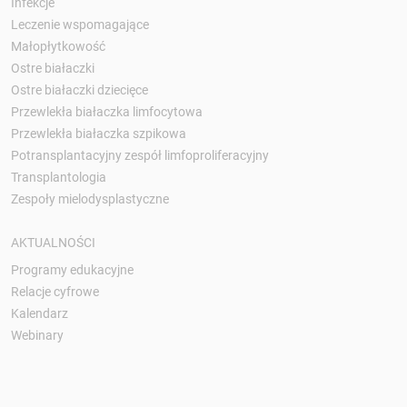
Infekcje
Leczenie wspomagające
Małopłytkowość
Ostre białaczki
Ostre białaczki dziecięce
Przewlekła białaczka limfocytowa
Przewlekła białaczka szpikowa
Potransplantacyjny zespół limfoproliferacyjny
Transplantologia
Zespoły mielodysplastyczne
AKTUALNOŚCI
Programy edukacyjne
Relacje cyfrowe
Kalendarz
Webinary