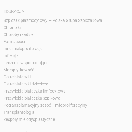
EDUKACJA
Szpiczak plazmocytowy — Polska Grupa Szpiczakowa
Chłoniaki
Choroby rzadkie
Farmaceuci
Inne mieloproliferacje
Infekcje
Leczenie wspomagające
Małopłytkowość
Ostre białaczki
Ostre białaczki dziecięce
Przewlekła białaczka limfocytowa
Przewlekła białaczka szpikowa
Potransplantacyjny zespół limfoproliferacyjny
Transplantologia
Zespoły mielodysplastyczne