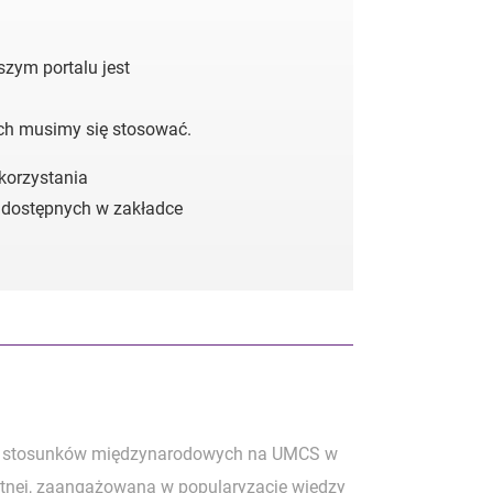
zym portalu jest
ych musimy się stosować.
 korzystania
 dostępnych w zakładce
raz stosunków międzynarodowych na UMCS w
owotnej, zaangażowana w popularyzację wiedzy