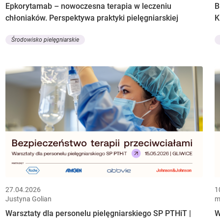
Epkorytamab – nowoczesna terapia w leczeniu
B
chłoniaków. Perspektywa praktyki pielęgniarskiej
K
Środowisko pielęgniarskie
27.04.2026
1
Justyna Golian
m
Warsztaty dla personelu pielęgniarskiego SP PTHiT |
W