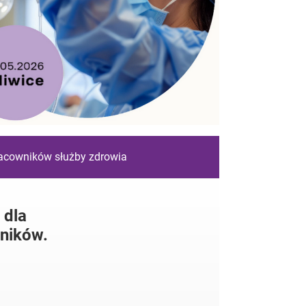
racowników służby zdrowia
 dla
ników.