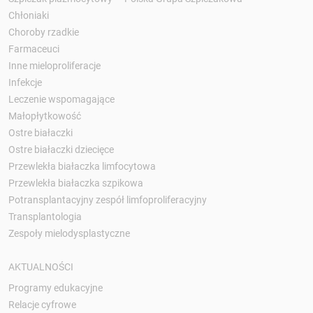
Chłoniaki
Choroby rzadkie
Farmaceuci
Inne mieloproliferacje
Infekcje
Leczenie wspomagające
Małopłytkowość
Ostre białaczki
Ostre białaczki dziecięce
Przewlekła białaczka limfocytowa
Przewlekła białaczka szpikowa
Potransplantacyjny zespół limfoproliferacyjny
Transplantologia
Zespoły mielodysplastyczne
AKTUALNOŚCI
Programy edukacyjne
Relacje cyfrowe