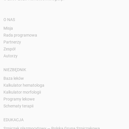
O NAS
Misja
Rada programowa
Partnerzy
Zespół
Autorzy
NIEZBĘDNIK
Baza leków
Kalkulator hematologa
Kalkulator morfologii
Programy lekowe
Schematy terapii
EDUKACJA
Szpiczak plazmocytowy — Polska Grupa Szpiczakowa