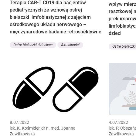
Terapia CAR-T CD19 dla pacjentów
wpływ mierz
pediatrycznych ze wznową ostrej
resztkowej 
białaczki limfoblastycznej z zajęciem
prekursorowe
ośrodkowego układu nerwowego –
limfoblastyc
międzynarodowe badanie retrospektywne
dzieci
Ostre białaczki dziecięce
Aktualności
Ostre białaczki
8.07.2022
4.07.2022
lek. K. Kośmider, dr n. med. Joanna
lek. P. Obszań
Zawitkowska
Zawitkowska