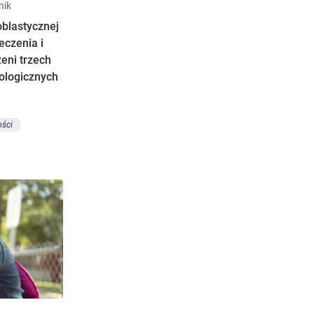
nik
oblastycznej
eczenia i
eni trzech
ologicznych
ości