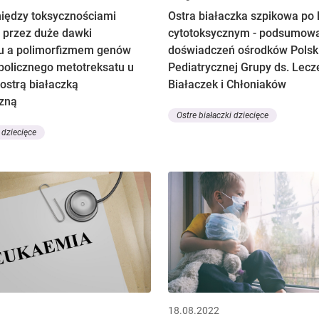
iędzy toksycznościami
Ostra białaczka szpikowa po 
przez duże dawki
cytotoksycznym - podsumow
u a polimorfizmem genów
doświadczeń ośrodków Polsk
bolicznego metotreksatu u
Pediatrycznej Grupy ds. Lecz
ostrą białaczką
Białaczek i Chłoniaków
czną
Ostre białaczki dziecięce
 dziecięce
18.08.2022