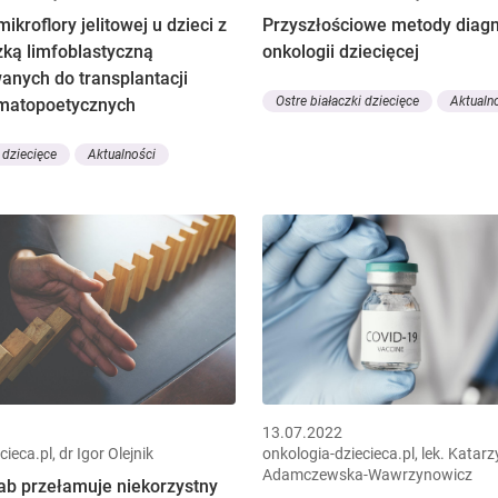
ikroflory jelitowej u dzieci z
Przyszłościowe metody diag
zką limfoblastyczną
onkologii dziecięcej
anych do transplantacji
Ostre białaczki dziecięce
Aktualn
matopoetycznych
 dziecięce
Aktualności
13.07.2022
ieca.pl, dr Igor Olejnik
onkologia-dziecieca.pl, lek. Katar
Adamczewska-Wawrzynowicz
b przełamuje niekorzystny