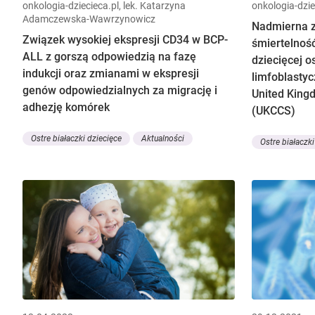
onkologia-dziecieca.pl, lek. Katarzyna
onkologia-dziec
Adamczewska-Wawrzynowicz
Nadmierna z
Związek wysokiej ekspresji CD34 w BCP-
śmiertelnoś
ALL z gorszą odpowiedzią na fazę
dziecięcej os
indukcji oraz zmianami w ekspresji
limfoblastyc
genów odpowiedzialnych za migrację i
United King
adhezję komórek
(UKCCS)
Ostre białaczki dziecięce
Aktualności
Ostre białaczki