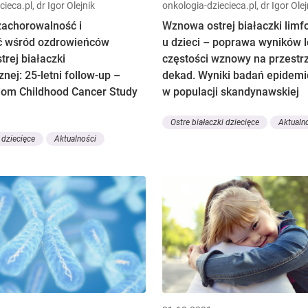
ieca.pl, dr Igor Olejnik
onkologia-dziecieca.pl, dr Igor Olej
achorowalność i
Wznowa ostrej białaczki limf
ć wśród ozdrowieńców
u dzieci – poprawa wyników l
trej białaczki
częstości wznowy na przestrz
znej: 25-letni follow-up –
dekad. Wyniki badań epidemi
dom Childhood Cancer Study
w populacji skandynawskiej
Ostre białaczki dziecięce
Aktualn
 dziecięce
Aktualności