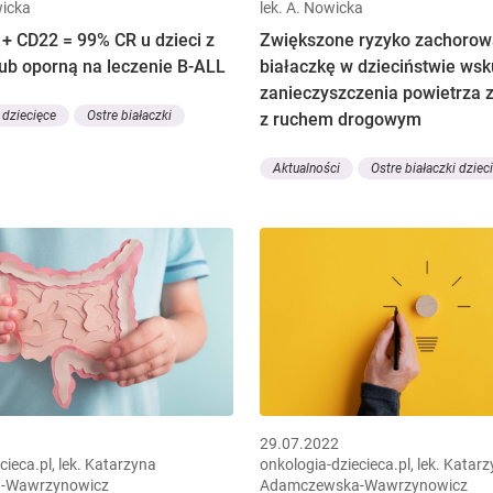
wicka
lek. A. Nowicka
+ CD22 = 99% CR u dzieci z
Zwiększone ryzyko zachorow
ub oporną na leczenie B-ALL
białaczkę w dzieciństwie wsk
zanieczyszczenia powietrza
 dziecięce
Ostre białaczki
z ruchem drogowym
Aktualności
Ostre białaczki dziec
29.07.2022
cieca.pl, lek. Katarzyna
onkologia-dziecieca.pl, lek. Katar
-Wawrzynowicz
Adamczewska-Wawrzynowicz