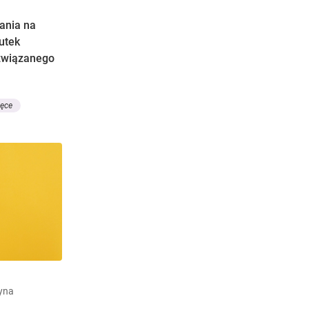
ania na
utek
 związanego
ięce
zyna