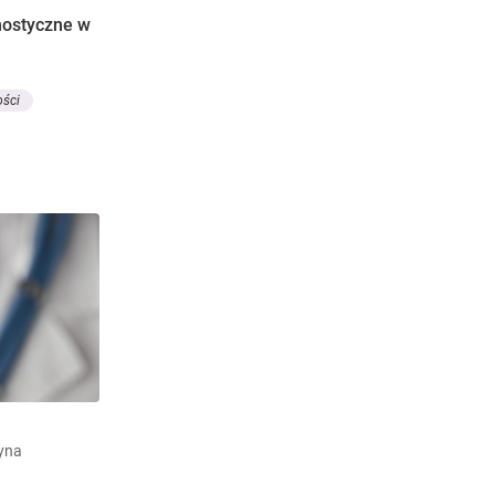
nostyczne w
ości
zyna