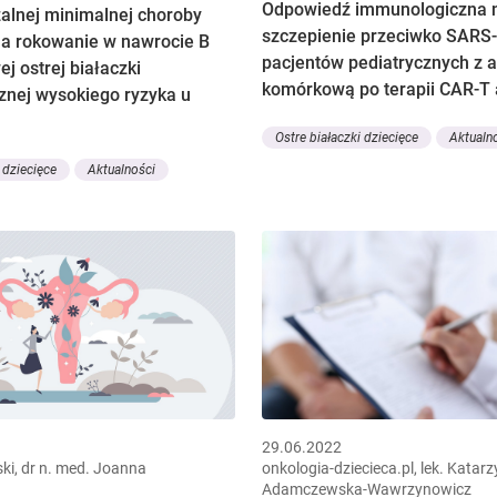
Odpowiedź immunologiczna 
alnej minimalnej choroby
szczepienie przeciwko SARS-
na rokowanie w nawrocie B
pacjentów pediatrycznych z a
j ostrej białaczki
komórkową po terapii CAR-T
znej wysokiego ryzyka u
Ostre białaczki dziecięce
Aktualn
 dziecięce
Aktualności
29.06.2022
ski, dr n. med. Joanna
onkologia-dziecieca.pl, lek. Katar
Adamczewska-Wawrzynowicz