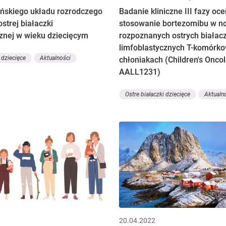
ńskiego układu rozrodczego
Badanie kliniczne III fazy oc
ostrej białaczki
stosowanie bortezomibu w n
cznej w wieku dziecięcym
rozpoznanych ostrych białac
limfoblastycznych T-komórk
 dziecięce
Aktualności
chłoniakach (Children's Onco
AALL1231)
Ostre białaczki dziecięce
Aktualn
20.04.2022