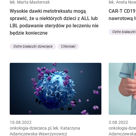
lek. Marta Masternak
lek. Aneta No
Wysokie dawki metotreksatu mogą
CAR-T CD19 
sprawić, że u niektórych dzieci z ALL lub
nawrotową l
LBL podawanie sterydów po leczeniu nie
Ostre białaczki
będzie konieczne
Ostre białaczki dziecięce
Chłoniaki
10.08.2022
3.08.2022
onkologia-dziecieca.pl, lek. Katarzyna
onkologia-dzie
Adamczewska-Wawrzynowicz
Adamczewska