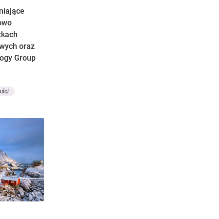
eniające
owo
zkach
owych oraz
logy Group
ości