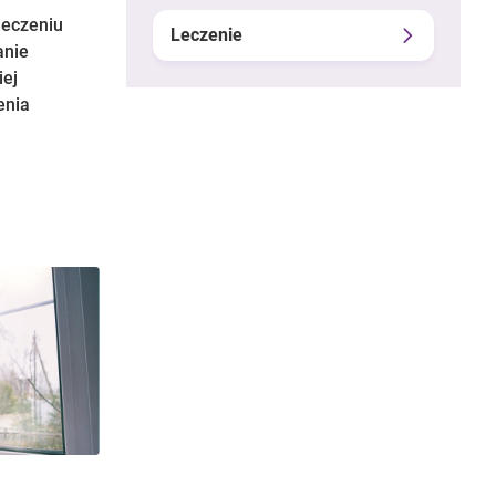
leczeniu
Leczenie
anie
iej
enia