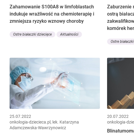
Zahamowanie S100A8 w limfoblastach
Zaburzenie m
indukuje wrażliwość na chemioterapię i
ostrą białac
zmniejsza ryzyko wznowy choroby
zakwalifikow
komórek he
Ostre białaczki dziecięce
Aktualności
Ostre białaczki
25.07.2022
20.07.2022
onkologia-dziecieca.pl, lek. Katarzyna
onkologia-dziec
Adamczewska-Wawrzynowicz
Blinatumoma