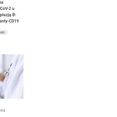
na
CoV-2 u
plazją B-
 anty-CD19
ości
zyna