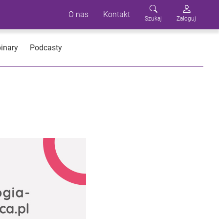
O nas
Kontakt
Szukaj
Zaloguj
inary
Podcasty