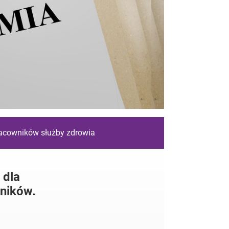
racowników służby zdrowia
 dla
ników.