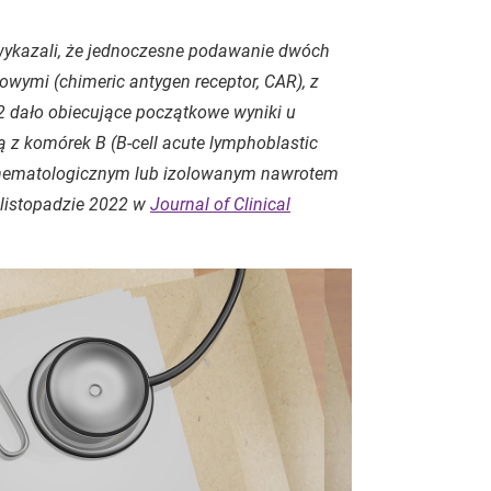
 wykazali, że jednoczesne podawanie dwóch
nowymi (
chimeric antygen receptor
, CAR), z
2 dało obiecujące początkowe wyniki u
ą z komórek B (
B-cell acute lymphoblastic
m hematologicznym lub izolowanym nawrotem
 listopadzie 2022 w
Journal of Clinical