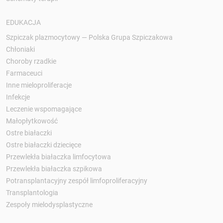
EDUKACJA
Szpiczak plazmocytowy — Polska Grupa Szpiczakowa
Chłoniaki
Choroby rzadkie
Farmaceuci
Inne mieloproliferacje
Infekcje
Leczenie wspomagające
Małopłytkowość
Ostre białaczki
Ostre białaczki dziecięce
Przewlekła białaczka limfocytowa
Przewlekła białaczka szpikowa
Potransplantacyjny zespół limfoproliferacyjny
Transplantologia
Zespoły mielodysplastyczne