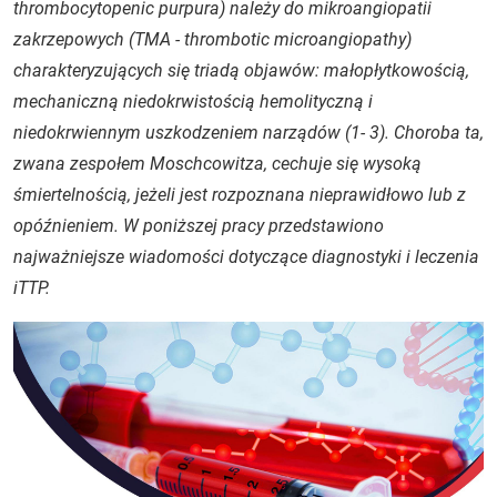
thrombocytopenic purpura
) należy do mikroangiopatii
zakrzepowych (TMA -
thrombotic microangiopathy
)
charakteryzujących się triadą objawów: małopłytkowością,
mechaniczną niedokrwistością hemolityczną i
niedokrwiennym uszkodzeniem narządów (1- 3). Choroba ta,
zwana zespołem Moschcowitza, cechuje się wysoką
śmiertelnością, jeżeli jest rozpoznana nieprawidłowo lub z
opóźnieniem. W poniższej pracy przedstawiono
najważniejsze wiadomości dotyczące diagnostyki i leczenia
iTTP.