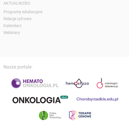
AKTUALNOŚCI
Programy edukacyjne
Relacje cyfrowe
Kalendarz
Webinary
Nasze portale: