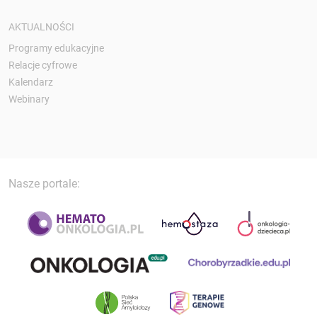
AKTUALNOŚCI
Programy edukacyjne
Relacje cyfrowe
Kalendarz
Webinary
Nasze portale: