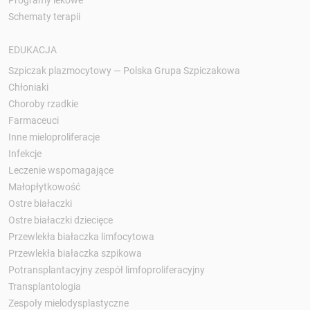
Schematy terapii
EDUKACJA
Szpiczak plazmocytowy — Polska Grupa Szpiczakowa
Chłoniaki
Choroby rzadkie
Farmaceuci
Inne mieloproliferacje
Infekcje
Leczenie wspomagające
Małopłytkowość
Ostre białaczki
Ostre białaczki dziecięce
Przewlekła białaczka limfocytowa
Przewlekła białaczka szpikowa
Potransplantacyjny zespół limfoproliferacyjny
Transplantologia
Zespoły mielodysplastyczne