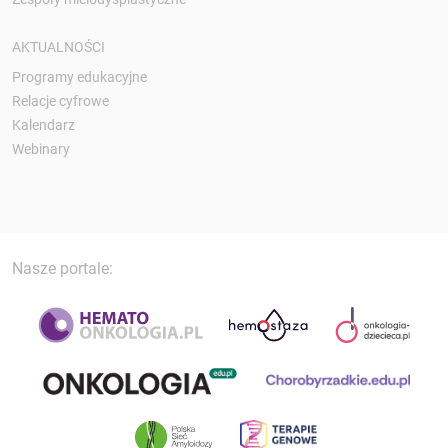
AKTUALNOŚCI
Programy edukacyjne
Relacje cyfrowe
Kalendarz
Webinary
Nasze portale: