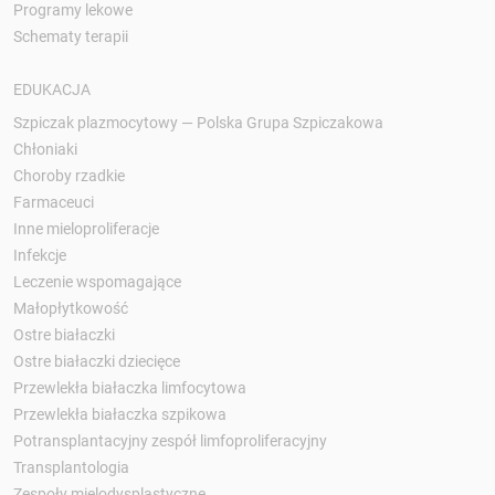
Programy lekowe
Schematy terapii
EDUKACJA
Szpiczak plazmocytowy — Polska Grupa Szpiczakowa
Chłoniaki
Choroby rzadkie
Farmaceuci
Inne mieloproliferacje
Infekcje
Leczenie wspomagające
Małopłytkowość
Ostre białaczki
Ostre białaczki dziecięce
Przewlekła białaczka limfocytowa
Przewlekła białaczka szpikowa
Potransplantacyjny zespół limfoproliferacyjny
Transplantologia
Zespoły mielodysplastyczne