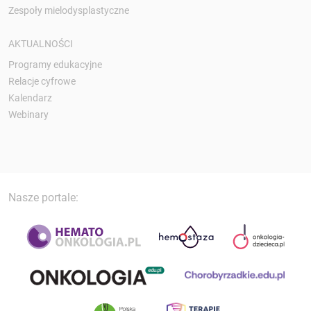
Zespoły mielodysplastyczne
AKTUALNOŚCI
Programy edukacyjne
Relacje cyfrowe
Kalendarz
Webinary
Nasze portale: