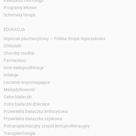
Kalkulator morfologii
Programy lekowe
Schematy terapii
EDUKACJA
Szpiczak plazmocytowy — Polska Grupa Szpiczakowa
Chłoniaki
Choroby rzadkie
Farmaceuci
Inne mieloproliferacje
Infekcje
Leczenie wspomagające
Małopłytkowość
Ostre białaczki
Ostre białaczki dziecięce
Przewlekła białaczka limfocytowa
Przewlekła białaczka szpikowa
Potransplantacyjny zespół limfoproliferacyjny
Transplantologia