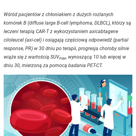
Wśród pacjentów z chłoniakiem z dużych rozlanych
komórek B (
diffuse large B-cell lymphoma
, DLBCL), którzy są
leczeni terapią CAR-T z wykorzystaniem axicabtagene
ciloleucel (axi-cel) i osiągają częściową odpowiedź (
partial
response
, PR) w 30 dniu po terapii, progresja choroby silnie
wiąże się z wartością SUV
, wynoszącą 10 lub więcej w
max
dniu 30, mierzoną za pomocą badania PET-CT.