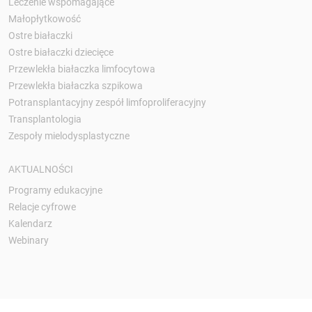
Leczenie wspomagające
Małopłytkowość
Ostre białaczki
Ostre białaczki dziecięce
Przewlekła białaczka limfocytowa
Przewlekła białaczka szpikowa
Potransplantacyjny zespół limfoproliferacyjny
Transplantologia
Zespoły mielodysplastyczne
AKTUALNOŚCI
Programy edukacyjne
Relacje cyfrowe
Kalendarz
Webinary