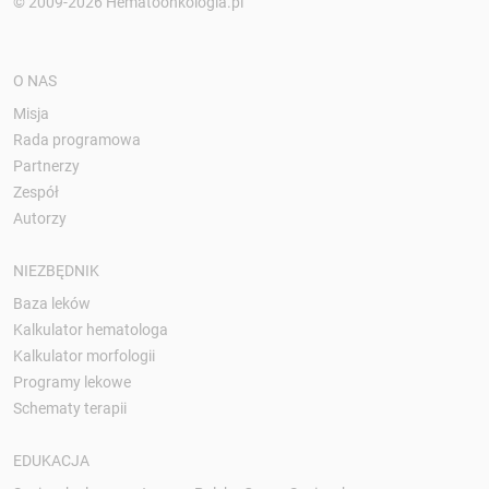
© 2009-2026 Hematoonkologia.pl
O NAS
Misja
Rada programowa
Partnerzy
Zespół
Autorzy
NIEZBĘDNIK
Baza leków
Kalkulator hematologa
Kalkulator morfologii
Programy lekowe
Schematy terapii
EDUKACJA