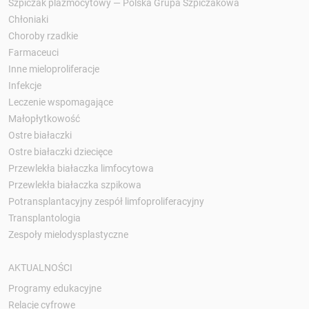
Szpiczak plazmocytowy — Polska Grupa Szpiczakowa
Chłoniaki
Choroby rzadkie
Farmaceuci
Inne mieloproliferacje
Infekcje
Leczenie wspomagające
Małopłytkowość
Ostre białaczki
Ostre białaczki dziecięce
Przewlekła białaczka limfocytowa
Przewlekła białaczka szpikowa
Potransplantacyjny zespół limfoproliferacyjny
Transplantologia
Zespoły mielodysplastyczne
AKTUALNOŚCI
Programy edukacyjne
Relacje cyfrowe