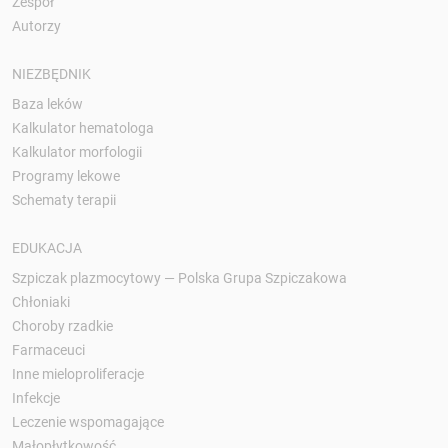
Zespół
Autorzy
NIEZBĘDNIK
Baza leków
Kalkulator hematologa
Kalkulator morfologii
Programy lekowe
Schematy terapii
EDUKACJA
Szpiczak plazmocytowy — Polska Grupa Szpiczakowa
Chłoniaki
Choroby rzadkie
Farmaceuci
Inne mieloproliferacje
Infekcje
Leczenie wspomagające
Małopłytkowość