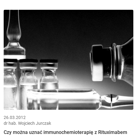
26.03.2012
dr hab. Wojciech Jurczak
Czy można uznać immunochemioterapię z Rituximabem