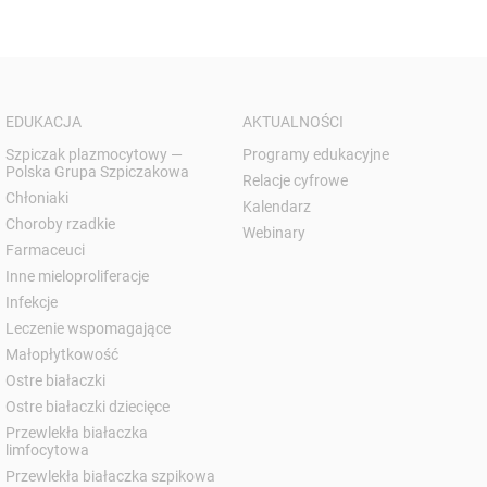
EDUKACJA
AKTUALNOŚCI
Szpiczak plazmocytowy —
Programy edukacyjne
Polska Grupa Szpiczakowa
Relacje cyfrowe
Chłoniaki
Kalendarz
Choroby rzadkie
Webinary
Farmaceuci
Inne mieloproliferacje
Infekcje
Leczenie wspomagające
Małopłytkowość
Ostre białaczki
Ostre białaczki dziecięce
Przewlekła białaczka
limfocytowa
Przewlekła białaczka szpikowa