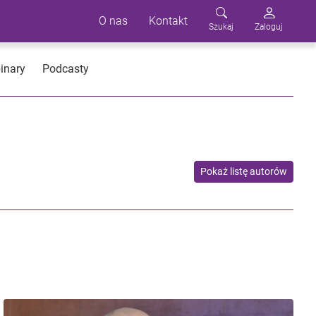
O nas
Kontakt
Szukaj
Zaloguj
inary
Podcasty
Pokaż listę autorów