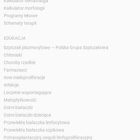
Kalkulator hematologa
Kalkulator morfologii
Programy lekowe
Schematy terapii
EDUKACJA
Szpiczak plazmocytowy — Polska Grupa Szpiczakowa
Chłoniaki
Choroby rzadkie
Farmaceuci
Inne mieloproliferacje
Infekcje
Leczenie wspomagające
Małopłytkowość
Ostre białaczki
Ostre białaczki dziecięce
Przewlekła białaczka limfocytowa
Przewlekła białaczka szpikowa
Potransplantacyjny zespół limfoproliferacyjny