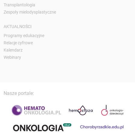
Transplantologia
Zespoły mielodysplastyczne
AKTUALNOŚCI
Programy edukacyjne
Relacje cyfrowe
Kalendarz
Webinary
Nasze portale: