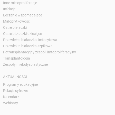
Inne mieloproliferacje
Infekcje
Leczenie wspomagające
Małopłytkowość
Ostre białaczki
Ostre białaczki dziecięce
Przewlekła białaczka limfocytowa
Przewlekła białaczka szpikowa
Potransplantacyjny zespół limfoproliferacyjny
Transplantologia
Zespoły mielodysplastyczne
AKTUALNOŚCI
Programy edukacyjne
Relacje cyfrowe
Kalendarz
Webinary