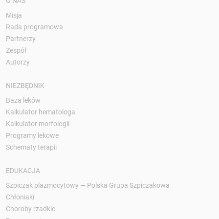
O NAS
Misja
Rada programowa
Partnerzy
Zespół
Autorzy
NIEZBĘDNIK
Baza leków
Kalkulator hematologa
Kalkulator morfologii
Programy lekowe
Schematy terapii
EDUKACJA
Szpiczak plazmocytowy — Polska Grupa Szpiczakowa
Chłoniaki
Choroby rzadkie