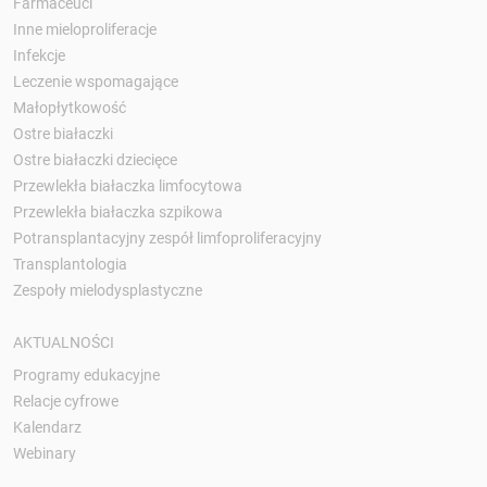
Farmaceuci
Inne mieloproliferacje
Infekcje
Leczenie wspomagające
Małopłytkowość
Ostre białaczki
Ostre białaczki dziecięce
Przewlekła białaczka limfocytowa
Przewlekła białaczka szpikowa
Potransplantacyjny zespół limfoproliferacyjny
Transplantologia
Zespoły mielodysplastyczne
AKTUALNOŚCI
Programy edukacyjne
Relacje cyfrowe
Kalendarz
Webinary