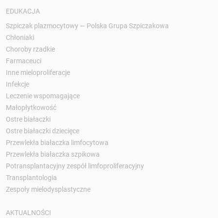
EDUKACJA
Szpiczak plazmocytowy — Polska Grupa Szpiczakowa
Chłoniaki
Choroby rzadkie
Farmaceuci
Inne mieloproliferacje
Infekcje
Leczenie wspomagające
Małopłytkowość
Ostre białaczki
Ostre białaczki dziecięce
Przewlekła białaczka limfocytowa
Przewlekła białaczka szpikowa
Potransplantacyjny zespół limfoproliferacyjny
Transplantologia
Zespoły mielodysplastyczne
AKTUALNOŚCI