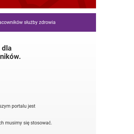
racowników służby zdrowia
 dla
ników.
zym portalu jest
ych musimy się stosować.