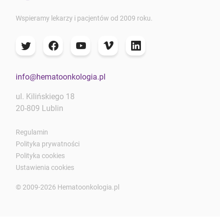
Wspieramy lekarzy i pacjentów od 2009 roku.
info@hematoonkologia.pl
ul. Kilińskiego 18
20-809 Lublin
Regulamin
Polityka prywatności
Polityka cookies
Ustawienia cookies
© 2009-2026 Hematoonkologia.pl