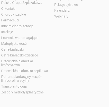
Polska Grupa Szpiczakowa
Relacje cyfrowe
Chłoniaki
Kalendarz
Choroby rzadkie
Webinary
Farmaceuci
Inne mieloproliferacje
Infekcje
Leczenie wspomagające
Małopłytkowość
Ostre białaczki
Ostre białaczki dziecięce
Przewlekła białaczka
limfocytowa
Przewlekła białaczka szpikowa
Potransplantacyjny zespół
limfoproliferacyjny
Transplantologia
Zespoły mielodysplastyczne