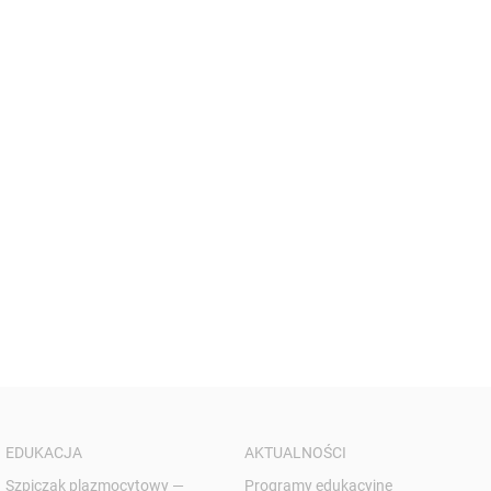
EDUKACJA
AKTUALNOŚCI
Szpiczak plazmocytowy —
Programy edukacyjne