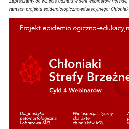
Zapraszamy do wzięcia udziału w serii webinarów Polskiej
ramach projektu epidemiologiczno-edukacyjnego: Chłoniaki 