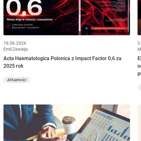
18.06.2026
3
Emil Zawieja
M
Acta Haematologica Polonica z Impact Factor 0,6 za
E
2025 rok
o
p
Aktualności