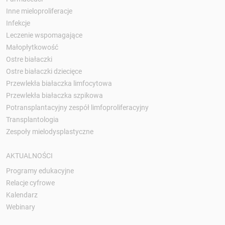
Inne mieloproliferacje
Infekcje
Leczenie wspomagające
Małopłytkowość
Ostre białaczki
Ostre białaczki dziecięce
Przewlekła białaczka limfocytowa
Przewlekła białaczka szpikowa
Potransplantacyjny zespół limfoproliferacyjny
Transplantologia
Zespoły mielodysplastyczne
AKTUALNOŚCI
Programy edukacyjne
Relacje cyfrowe
Kalendarz
Webinary