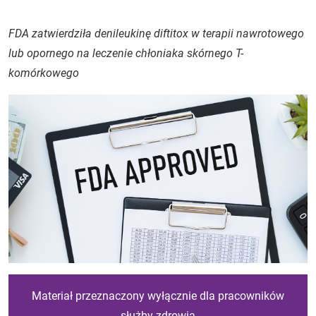
FDA zatwierdziła denileukinę diftitox w terapii nawrotowego
lub opornego na leczenie chłoniaka skórnego T-
komórkowego
Materiał przeznaczony wyłącznie dla pracowników
służby zdrowia