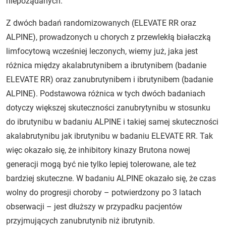
niepożądanych.
Z dwóch badań randomizowanych (ELEVATE RR oraz
ALPINE), prowadzonych u chorych z przewlekłą białaczką
limfocytową wcześniej leczonych, wiemy już, jaka jest
różnica między akalabrutynibem a ibrutynibem (badanie
ELEVATE RR) oraz zanubrutynibem i ibrutynibem (badanie
ALPINE). Podstawowa różnica w tych dwóch badaniach
dotyczy większej skuteczności zanubrytynibu w stosunku
do ibrutynibu w badaniu ALPINE i takiej samej skuteczności
akalabrutynibu jak ibrutynibu w badaniu ELEVATE RR. Tak
więc okazało się, że inhibitory kinazy Brutona nowej
generacji mogą być nie tylko lepiej tolerowane, ale też
bardziej skuteczne. W badaniu ALPINE okazało się, że czas
wolny do progresji choroby – potwierdzony po 3 latach
obserwacji – jest dłuższy w przypadku pacjentów
przyjmujących zanubrutynib niż ibrutynib.