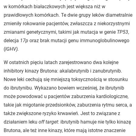
w komórkach białaczkowych jest większa niż w
prawidłowych komórkach. Te dwie grupy leków diametralnie
zmieniły rokowanie pacjentów, zwłaszcza z niekorzystnymi
zmianami genetycznymi, takimi jak mutacja w genie
TP53
,
delecja
17p
oraz brak mutacji genu immunoglobulinowego
(
IGHV).
W ostatnich pięciu latach zarejestrowano dwa kolejne
inhibitory kinazy Brutona: akalabrutynib i zanubrutynib.
Nowe leki cechują się mniejszą toksycznością w stosunku
do ibrutynibu. Wykazano bowiem wcześniej, że ibrutynib
może powodować u pacjentów zaburzenia kardiologiczne,
takie jak migotanie przedsionków, zaburzenia rytmu serca, a
także zwiększone ryzyko krwawień. Jest to związane z
działaniem leku
off target
: ibrutynib hamuje nie tylko kinazę
Brutona, ale też inne kinazy, które mają istotne znaczenie