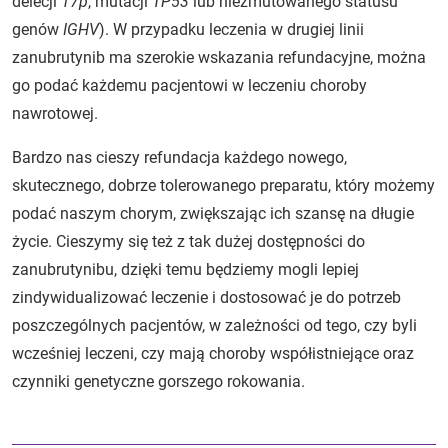
delecji
17p
, mutacji
TP53
lub niezmutowanego statusu
genów
IGHV
). W przypadku leczenia w drugiej linii
zanubrutynib ma szerokie wskazania refundacyjne, można
go podać każdemu pacjentowi w leczeniu choroby
nawrotowej.
Bardzo nas cieszy refundacja każdego nowego,
skutecznego, dobrze tolerowanego preparatu, który możemy
podać naszym chorym, zwiększając ich szansę na długie
życie. Cieszymy się też z tak dużej dostępności do
zanubrutynibu, dzięki temu będziemy mogli lepiej
zindywidualizować leczenie i dostosować je do potrzeb
poszczególnych pacjentów, w zależności od tego, czy byli
wcześniej leczeni, czy mają choroby współistniejące oraz
czynniki genetyczne gorszego rokowania.