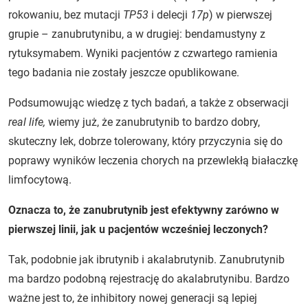
rokowaniu, bez mutacji
TP53
i delecji
17p
) w pierwszej
grupie – zanubrutynibu, a w drugiej: bendamustyny z
rytuksymabem. Wyniki pacjentów z czwartego ramienia
tego badania nie zostały jeszcze opublikowane.
Podsumowując wiedzę z tych badań, a także z obserwacji
real life,
wiemy już, że zanubrutynib to bardzo dobry,
skuteczny lek, dobrze tolerowany, który przyczynia się do
poprawy wyników leczenia chorych na przewlekłą białaczkę
limfocytową.
Oznacza to, że zanubrutynib jest efektywny zarówno w
pierwszej linii, jak u pacjentów wcześniej leczonych?
Tak, podobnie jak ibrutynib i akalabrutynib. Zanubrutynib
ma bardzo podobną rejestrację do akalabrutynibu. Bardzo
ważne jest to, że inhibitory nowej generacji są lepiej