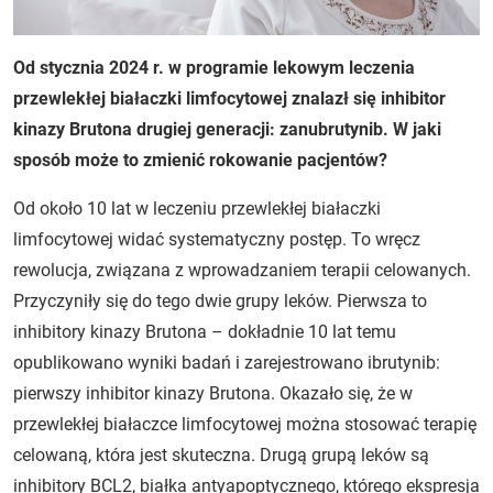
Od stycznia 2024 r. w programie lekowym leczenia
przewlekłej białaczki limfocytowej znalazł się inhibitor
kinazy Brutona drugiej generacji: zanubrutynib. W jaki
sposób może to zmienić rokowanie pacjentów?
Od około 10 lat w leczeniu przewlekłej białaczki
limfocytowej widać systematyczny postęp. To wręcz
rewolucja, związana z wprowadzaniem terapii celowanych.
Przyczyniły się do tego dwie grupy leków. Pierwsza to
inhibitory kinazy Brutona – dokładnie 10 lat temu
opublikowano wyniki badań i zarejestrowano ibrutynib:
pierwszy inhibitor kinazy Brutona. Okazało się, że w
przewlekłej białaczce limfocytowej można stosować terapię
celowaną, która jest skuteczna. Drugą grupą leków są
inhibitory BCL2, białka antyapoptycznego, którego ekspresja