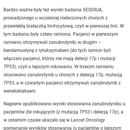
Bardzo ważne były też wyniki badania SEQOIUA,
prowadzonego u wcześniej nieleczonych chorych z
przewlekłą białaczką limfocytową, czyli w pierwszej linii. W
tym badaniu były cztery ramiona. Pacjenci w pierwszym
ramieniu otrzymywali zanubrutynib; w drugim –
bendamustynę z rytuksymabem (do tych ramion byli
włączani pacjenci, którzy nie mają delecji
17p
i mutacji
TP53
), czyli o lepszym rokowaniu. W trzecim ramieniu
stosowano zanubrytynib u chorych z delecją
17p
, mutacją
TP53
, a w czwartym pacjenci otrzymywali zanubrutynib z
wenetoklaksem.
Najpierw opublikowano wyniki stosowania zanubrutynibu u
pacjentów źle rokujących (z mutacją
TP53
i delecją
17p
), a
w ostatnim czasie ukazało się w
Lancet Oncology
porównanie wyników stosowania (u pacjentów o lepszym